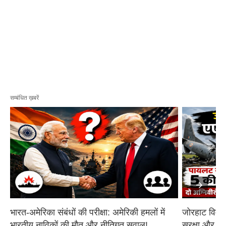
सम्बंधित ख़बरें
भारत-अमेरिका संबंधों की परीक्षा: अमेरिकी हमलों में 
जोरहाट विमान
भारतीय नाविकों की मौत और नीतिगत सवाल!
सुरक्षा और आ