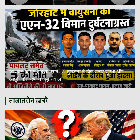
जोरहाट विमान हादसा: एएन-32 दुर्घटना ने फिर उठाए सुरक्षा और
आधुनिकीकरण से जुड़े सवाल
ताजातरीन ख़बरे