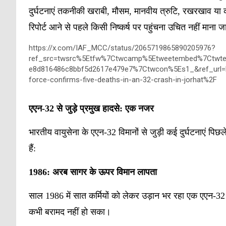
दुर्घटनाएं तकनीकी खराबी, मौसम, मानवीय त्रुटि, रखरखाव या क
रिपोर्ट आने से पहले किसी निष्कर्ष पर पहुंचना उचित नहीं माना 
https://x.com/IAF_MCC/status/2065719865890205976?
ref_src=twsrc%5Etfw%7Ctwcamp%5Etweetembed%7Ctwt
e8d816486c8bbf5d2617e479e7%7Ctwcon%5Es1_&ref_url=h
force-confirms-five-deaths-in-an-32-crash-in-jorhat%2F
एएन
-32
से
जुड़े
प्रमुख
हादसे
:
एक
नजर
भारतीय वायुसेना के एएन-32 विमानों से जुड़ी कई दुर्घटनाएं पिछ
हैं:
1986:
अरब
सागर
के
ऊपर
विमान
लापता
साल 1986 में सात कर्मियों को लेकर उड़ान भर रहा एक एएन
कभी बरामद नहीं हो सका।