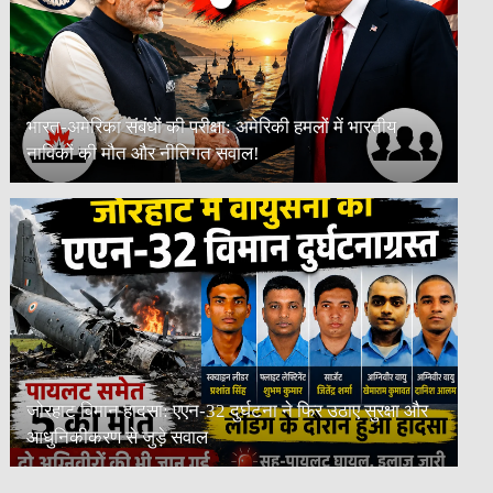
भारत-अमेरिका संबंधों की परीक्षा: अमेरिकी हमलों में भारतीय
नाविकों की मौत और नीतिगत सवाल!
जोरहाट विमान हादसा: एएन-32 दुर्घटना ने फिर उठाए सुरक्षा और
आधुनिकीकरण से जुड़े सवाल