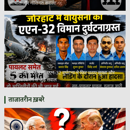
की मौत और नीतिगत सवाल!
जोरहाट विमान हादसा: एएन-32 दुर्घटना ने फिर उठाए सुरक्षा और
आधुनिकीकरण से जुड़े सवाल
ताजातरीन ख़बरे