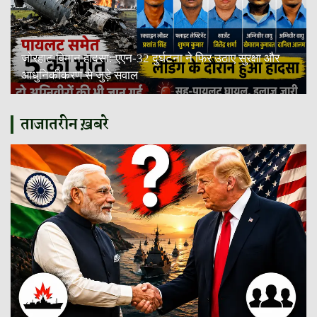
जोरहाट विमान हादसा: एएन-32 दुर्घटना ने फिर उठाए सुरक्षा और
आधुनिकीकरण से जुड़े सवाल
ताजातरीन ख़बरे