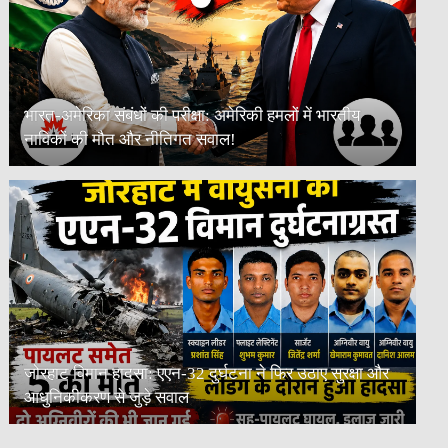
भारत-अमेरिका संबंधों की परीक्षा: अमेरिकी हमलों में भारतीय
नाविकों की मौत और नीतिगत सवाल!
जोरहाट विमान हादसा: एएन-32 दुर्घटना ने फिर उठाए सुरक्षा और
आधुनिकीकरण से जुड़े सवाल