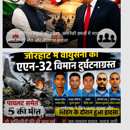
भारत-अमेरिका संबंधों की परीक्षा: अमेरिकी हमलों में भारतीय
नाविकों की मौत और नीतिगत सवाल!
जोरहाट विमान हादसा: एएन-32 दुर्घटना ने फिर उठाए सुरक्षा और
आधुनिकीकरण से जुड़े सवाल