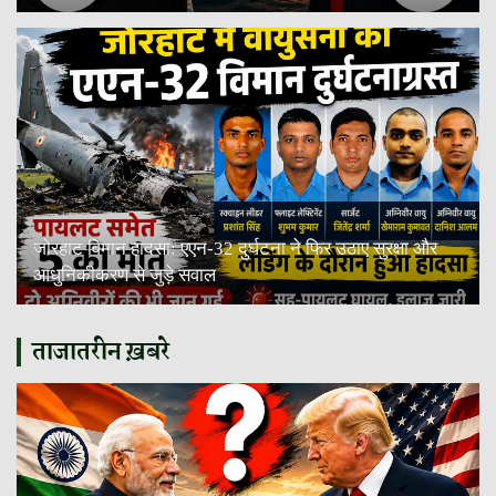
जोरहाट विमान हादसा: एएन-32 दुर्घटना ने फिर उठाए सुरक्षा और
आधुनिकीकरण से जुड़े सवाल
ताजातरीन ख़बरे