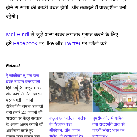
होने से समय की काफी बचत होगी. और तबादले में पारदर्शिता बनी
रहेगी।
Mdi Hindi
से जुड़े अन्य ख़बर लगातार प्राप्त करने के लिए
हमें
Facebook
पर like और
Twitter
पर फॉलो करें.
Related
ऐ चौकीदार तू सच सच
बोल! इमरान प्रतापगढ़ी।
हिंदी उर्दू के मशहूर शायर
और कांग्रेसी नेता इमरान
प्रतापगढ़ी ने चीनी
सैनिकों के नापाक हरकतों
द्वारा हमारे 20 जवानों की
कठुआ एनकाउंटर: आतंक
सुप्रीम कोर्ट में याचिका:
शहादत पर केंद्र सरकार
के खिलाफ बड़ा
क्या राष्ट्रपति द्वारा की
के अलग-अलग बयानों की
ऑपरेशन, तीन जवान
जाएगी सांसद भवन का
आलोचना करते हुए
शहीद, दो दहशतगर्द ढेर
उद्घाटन?
उनपर कड़ा प्रहार किए