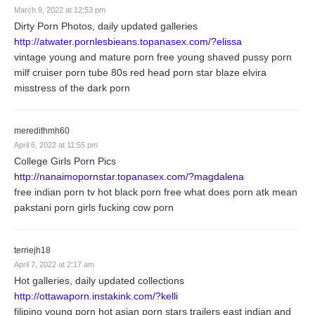
March 9, 2022 at 12:53 pm
Dirty Porn Photos, daily updated galleries
http://atwater.pornlesbieans.topanasex.com/?elissa
vintage young and mature porn free young shaved pussy porn
milf cruiser porn tube 80s red head porn star blaze elvira
misstress of the dark porn
meredithmh60
April 6, 2022 at 11:55 pm
College Girls Porn Pics
http://nanaimopornstar.topanasex.com/?magdalena
free indian porn tv hot black porn free what does porn atk mean
pakstani porn girls fucking cow porn
terriejh18
April 7, 2022 at 2:17 am
Hot galleries, daily updated collections
http://ottawaporn.instakink.com/?kelli
filipino young porn hot asian porn stars trailers east indian and