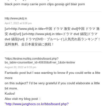
black porn mary carrie porn clips gossip girl blair porn
http://www.pkdj.in
April 7, 2022 at 9:08 pm
[url=http://www.pkdj.in title=中国 ドラマ 激安 dvd]中国 ドラマ 激
安 dvd[/url] [url=http://www.pkdj.in title=ドラマ dvd 値段]ドラマ
dvd 値段[/url] ドラマ(DVD・ブルーレイ)人気売れ筋ランキング！
送料無料、全日本最安値に挑戦！
"https://testnw.multiiq.com/bbs/board.php?
bo_table=counsel&wr_id=40830&sfl=wr_1&stx=testnw
August 20, 2022 at 9:33 pm
Fantastic post but I was wanting to know if you could write a litte
more
on this subject? I'd be very grateful if you could elaborate a little
bit more.
Kudos!
Also visit my blog post ::
"http://www.junghocs.co.kr/bbs/board.php?