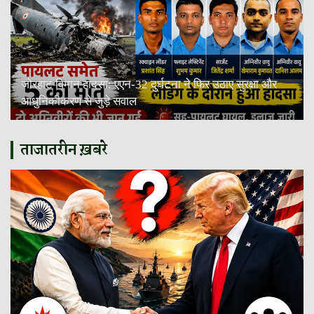
जोरहाट विमान हादसा: एएन-32 दुर्घटना ने फिर उठाए सुरक्षा और
आधुनिकीकरण से जुड़े सवाल
ताजातरीन ख़बरे