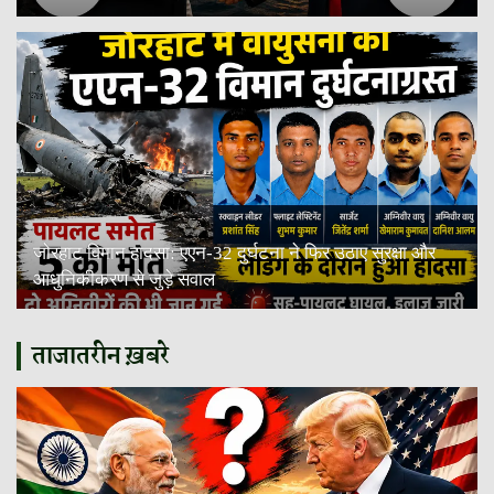
जोरहाट विमान हादसा: एएन-32 दुर्घटना ने फिर उठाए सुरक्षा और
आधुनिकीकरण से जुड़े सवाल
ताजातरीन ख़बरे