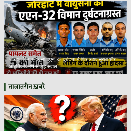
जोरहाट विमान हादसा: एएन-32 दुर्घटना ने फिर उठाए सुरक्षा और
आधुनिकीकरण से जुड़े सवाल
ताजातरीन ख़बरे