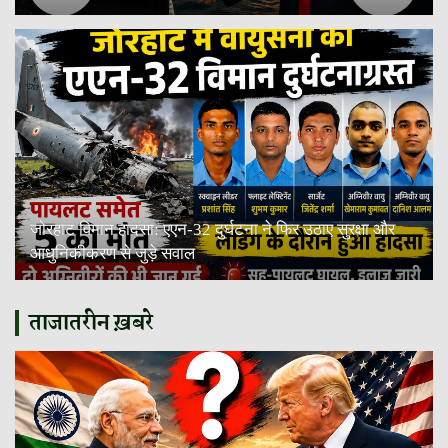
जोरहाट विमान हादसा: एएन-32 दुर्घटना ने फिर उठाए सुरक्षा और
आधुनिकीकरण से जुड़े सवाल
ताजातरीन ख़बरे