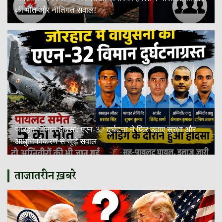
की मौत और नीतिगत सवाल!
जोरहाट विमान हादसा: एएन-32 दुर्घटना ने फिर उठाए सुरक्षा और
आधुनिकीकरण से जुड़े सवाल
ताजातरीन ख़बरे