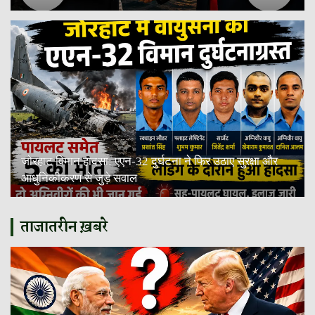
जोरहाट विमान हादसा: एएन-32 दुर्घटना ने फिर उठाए सुरक्षा और
आधुनिकीकरण से जुड़े सवाल
ताजातरीन ख़बरे