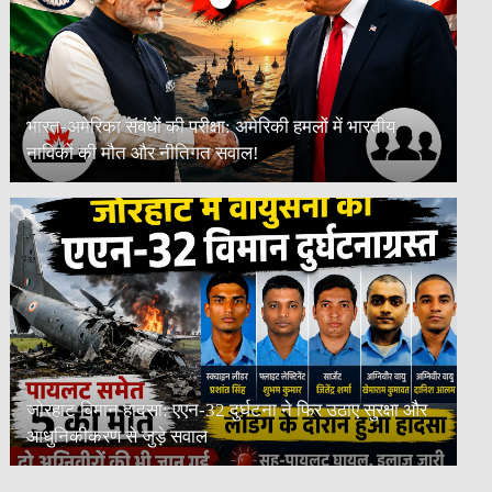
भारत-अमेरिका संबंधों की परीक्षा: अमेरिकी हमलों में भारतीय
नाविकों की मौत और नीतिगत सवाल!
जोरहाट विमान हादसा: एएन-32 दुर्घटना ने फिर उठाए सुरक्षा और
आधुनिकीकरण से जुड़े सवाल