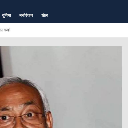
दुनिया
मनोरंजन
खेल
का कद!