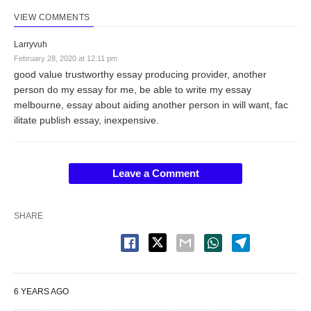
VIEW COMMENTS
Larryvuh
February 28, 2020 at 12:11 pm
good value trustworthy essay producing provider, another
person do my essay for me, be able to write my essay
melbourne, essay about aiding another person in will want, fac
ilitate publish essay, inexpensive.
Leave a Comment
SHARE
6 YEARS AGO