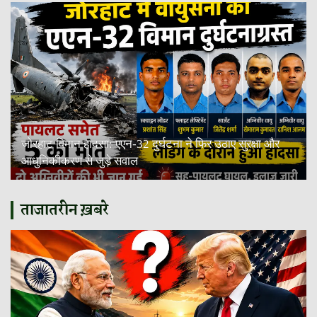
जोरहाट विमान हादसा: एएन-32 दुर्घटना ने फिर उठाए सुरक्षा और
आधुनिकीकरण से जुड़े सवाल
ताजातरीन ख़बरे