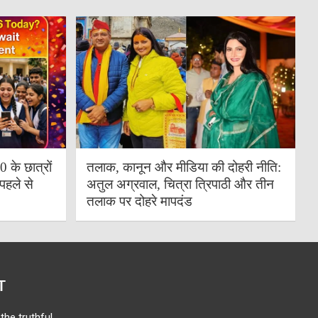
के छात्रों
तलाक, कानून और मीडिया की दोहरी नीति:
पहले से
अतुल अग्रवाल, चित्रा त्रिपाठी और तीन
तलाक पर दोहरे मापदंड
T
the truthful