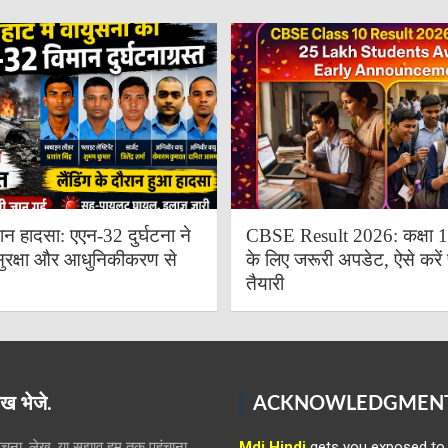
ान हादसा: एएन-32 दुर्घटना ने
CBSE Result 2026: कक्षा 10 
ुरक्षा और आधुनिकीकरण से
के लिए जरूरी अपडेट, ऐसे करें 
तैयारी
ख भेजे.
ACKNOWLEDGMEN
ना, लेख, या सुझाव हम तक पहुंचाना
Mdi Hindi
gets you exposed to 