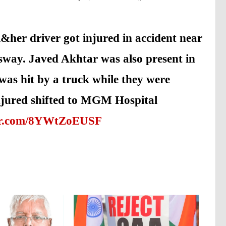
her driver got injured in accident near
ay. Javed Akhtar was also present in
e was hit by a truck while they were
njured shifted to MGM Hospital
ter.com/8YWtZoEUSF