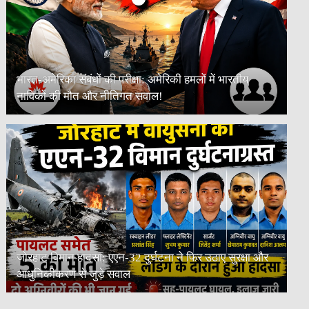
भारत-अमेरिका संबंधों की परीक्षा: अमेरिकी हमलों में भारतीय
नाविकों की मौत और नीतिगत सवाल!
जोरहाट विमान हादसा: एएन-32 दुर्घटना ने फिर उठाए सुरक्षा और
आधुनिकीकरण से जुड़े सवाल