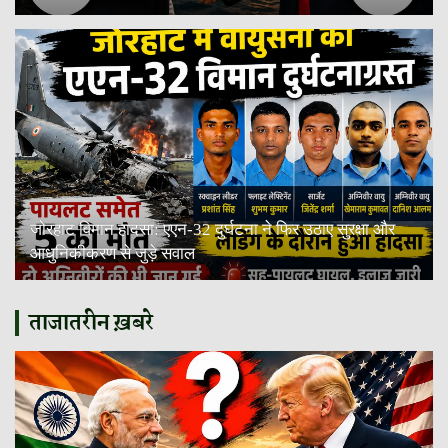
जोरहाट विमान हादसा: एएन-32 दुर्घटना ने फिर उठाए सुरक्षा और
आधुनिकीकरण से जुड़े सवाल
ताजातरीन ख़बरे