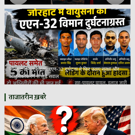
जोरहाट विमान हादसा: एएन-32 दुर्घटना ने फिर उठाए सुरक्षा और
आधुनिकीकरण से जुड़े सवाल
ताजातरीन ख़बरे