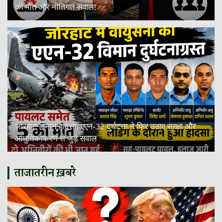
की मौत और नीतिगत सवाल!
जोरहाट विमान हादसा: एएन-32 दुर्घटना ने फिर उठाए सुरक्षा और
आधुनिकीकरण से जुड़े सवाल
ताजातरीन ख़बरे