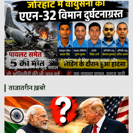
जोरहाट विमान हादसा: एएन-32 दुर्घटना ने फिर उठाए सुरक्षा और
आधुनिकीकरण से जुड़े सवाल
ताजातरीन ख़बरे