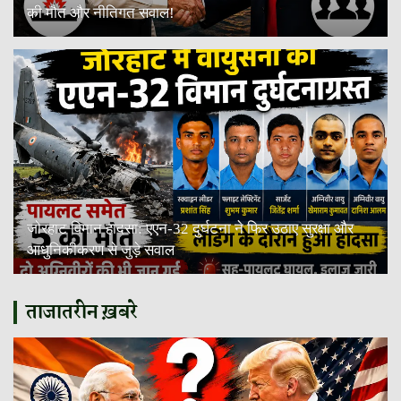
की मौत और नीतिगत सवाल!
जोरहाट विमान हादसा: एएन-32 दुर्घटना ने फिर उठाए सुरक्षा और
आधुनिकीकरण से जुड़े सवाल
ताजातरीन ख़बरे