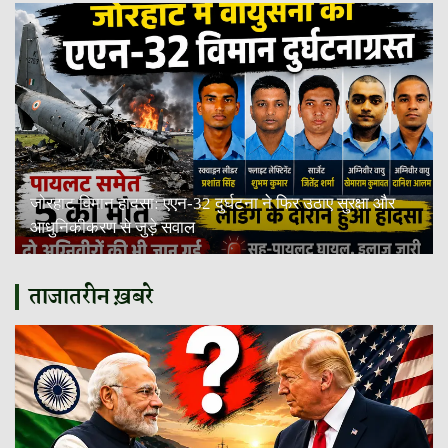
जोरहाट विमान हादसा: एएन-32 दुर्घटना ने फिर उठाए सुरक्षा और
आधुनिकीकरण से जुड़े सवाल
ताजातरीन ख़बरे