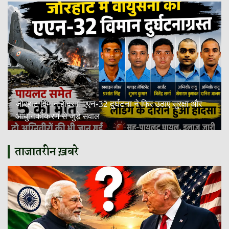
जोरहाट विमान हादसा: एएन-32 दुर्घटना ने फिर उठाए सुरक्षा और
आधुनिकीकरण से जुड़े सवाल
ताजातरीन ख़बरे