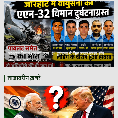
जोरहाट विमान हादसा: एएन-32 दुर्घटना ने फिर उठाए सुरक्षा और
आधुनिकीकरण से जुड़े सवाल
ताजातरीन ख़बरे