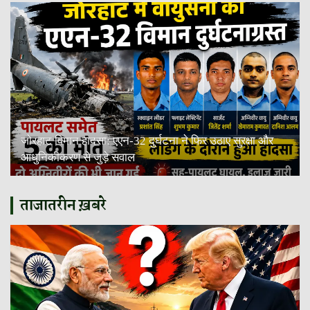
जोरहाट विमान हादसा: एएन-32 दुर्घटना ने फिर उठाए सुरक्षा और
आधुनिकीकरण से जुड़े सवाल
ताजातरीन ख़बरे