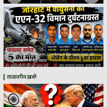
जोरहाट विमान हादसा: एएन-32 दुर्घटना ने फिर उठाए सुरक्षा और
आधुनिकीकरण से जुड़े सवाल
ताजातरीन ख़बरे