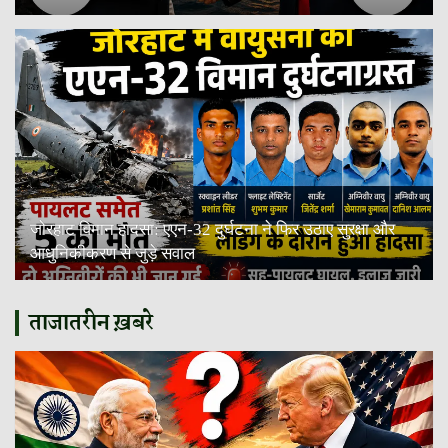
जोरहाट विमान हादसा: एएन-32 दुर्घटना ने फिर उठाए सुरक्षा और
आधुनिकीकरण से जुड़े सवाल
ताजातरीन ख़बरे