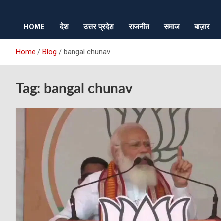
HOME
देश
उत्तर प्रदेश
राजनीत
समाज
बाज़ार
Home
Blog
bangal chunav
Tag:
bangal chunav