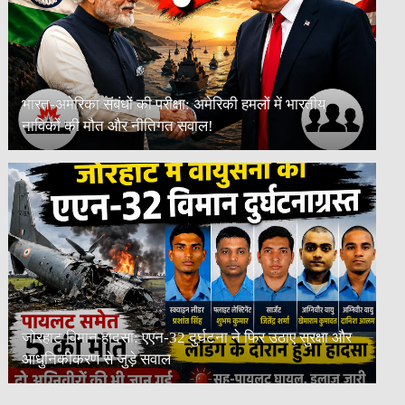
भारत-अमेरिका संबंधों की परीक्षा: अमेरिकी हमलों में भारतीय
नाविकों की मौत और नीतिगत सवाल!
जोरहाट विमान हादसा: एएन-32 दुर्घटना ने फिर उठाए सुरक्षा और
आधुनिकीकरण से जुड़े सवाल