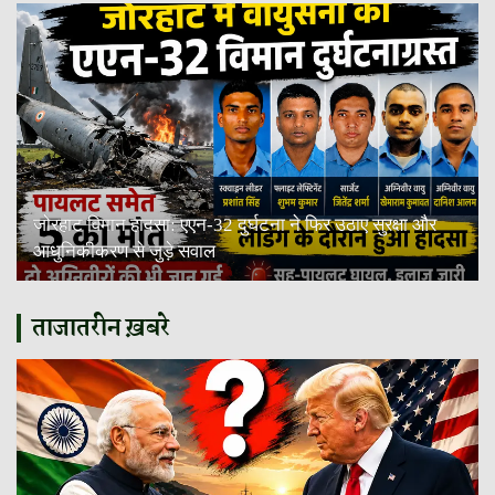
जोरहाट विमान हादसा: एएन-32 दुर्घटना ने फिर उठाए सुरक्षा और
आधुनिकीकरण से जुड़े सवाल
ताजातरीन ख़बरे