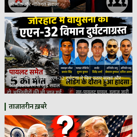
की मौत और नीतिगत सवाल!
जोरहाट विमान हादसा: एएन-32 दुर्घटना ने फिर उठाए सुरक्षा और
आधुनिकीकरण से जुड़े सवाल
ताजातरीन ख़बरे