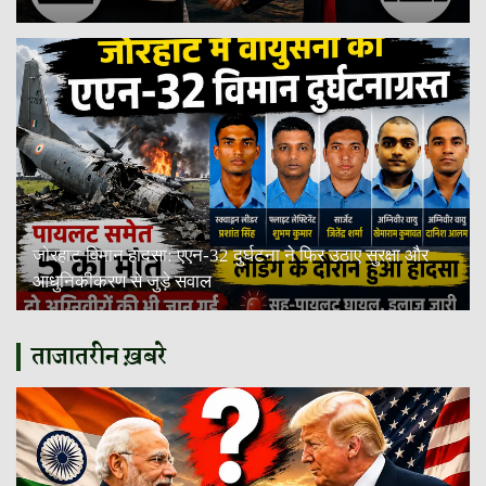
जोरहाट विमान हादसा: एएन-32 दुर्घटना ने फिर उठाए सुरक्षा और
आधुनिकीकरण से जुड़े सवाल
ताजातरीन ख़बरे