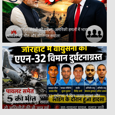
भारत-अमेरिका संबंधों की परीक्षा: अमेरिकी हमलों में भारतीय
नाविकों की मौत और नीतिगत सवाल!
जोरहाट विमान हादसा: एएन-32 दुर्घटना ने फिर उठाए सुरक्षा और
आधुनिकीकरण से जुड़े सवाल