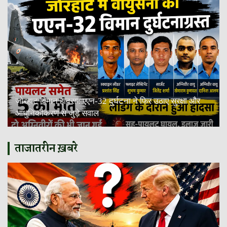
जोरहाट विमान हादसा: एएन-32 दुर्घटना ने फिर उठाए सुरक्षा और
आधुनिकीकरण से जुड़े सवाल
ताजातरीन ख़बरे