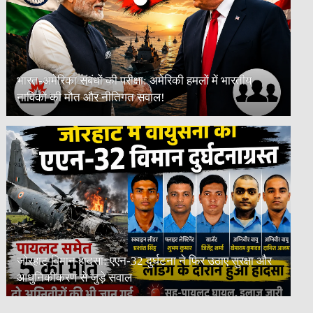
भारत-अमेरिका संबंधों की परीक्षा: अमेरिकी हमलों में भारतीय
नाविकों की मौत और नीतिगत सवाल!
जोरहाट विमान हादसा: एएन-32 दुर्घटना ने फिर उठाए सुरक्षा और
आधुनिकीकरण से जुड़े सवाल