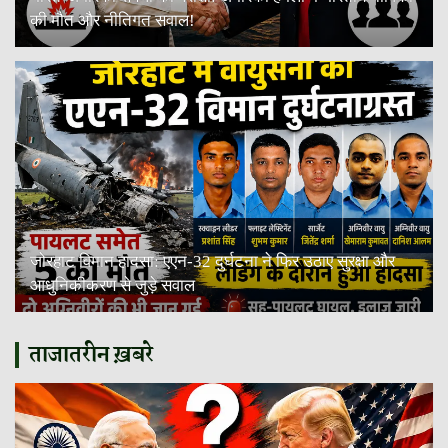
की मौत और नीतिगत सवाल!
जोरहाट विमान हादसा: एएन-32 दुर्घटना ने फिर उठाए सुरक्षा और
आधुनिकीकरण से जुड़े सवाल
ताजातरीन ख़बरे