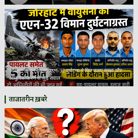
जोरहाट विमान हादसा: एएन-32 दुर्घटना ने फिर उठाए सुरक्षा और
आधुनिकीकरण से जुड़े सवाल
ताजातरीन ख़बरे