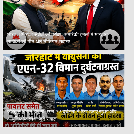
भारत-अमेरिका संबंधों की परीक्षा: अमेरिकी हमलों में भारतीय
नाविकों की मौत और नीतिगत सवाल!
जोरहाट विमान हादसा: एएन-32 दुर्घटना ने फिर उठाए सुरक्षा और
आधुनिकीकरण से जुड़े सवाल