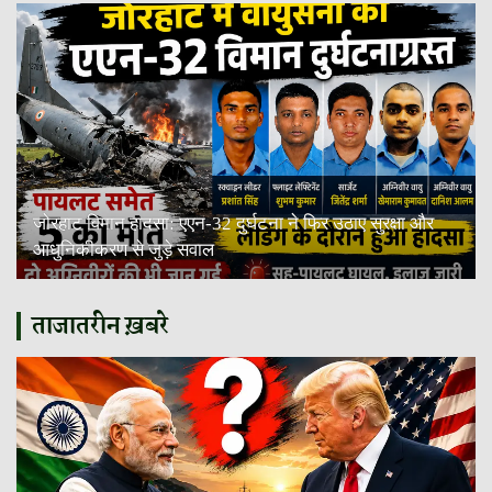
जोरहाट विमान हादसा: एएन-32 दुर्घटना ने फिर उठाए सुरक्षा और
आधुनिकीकरण से जुड़े सवाल
ताजातरीन ख़बरे