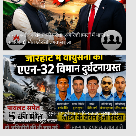
भारत-अमेरिका संबंधों की परीक्षा: अमेरिकी हमलों में भारतीय
नाविकों की मौत और नीतिगत सवाल!
जोरहाट विमान हादसा: एएन-32 दुर्घटना ने फिर उठाए सुरक्षा और
आधुनिकीकरण से जुड़े सवाल