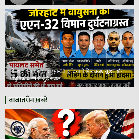
जोरहाट विमान हादसा: एएन-32 दुर्घटना ने फिर उठाए सुरक्षा और
आधुनिकीकरण से जुड़े सवाल
ताजातरीन ख़बरे