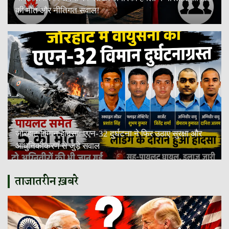
की मौत और नीतिगत सवाल!
जोरहाट विमान हादसा: एएन-32 दुर्घटना ने फिर उठाए सुरक्षा और
आधुनिकीकरण से जुड़े सवाल
ताजातरीन ख़बरे