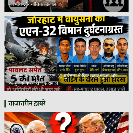
की मौत और नीतिगत सवाल!
जोरहाट विमान हादसा: एएन-32 दुर्घटना ने फिर उठाए सुरक्षा और
आधुनिकीकरण से जुड़े सवाल
ताजातरीन ख़बरे