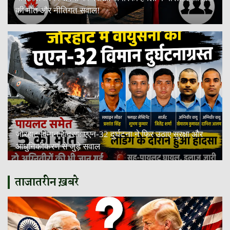
की मौत और नीतिगत सवाल!
जोरहाट विमान हादसा: एएन-32 दुर्घटना ने फिर उठाए सुरक्षा और
आधुनिकीकरण से जुड़े सवाल
ताजातरीन ख़बरे