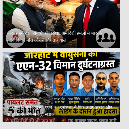
भारत-अमेरिका संबंधों की परीक्षा: अमेरिकी हमलों में भारतीय
नाविकों की मौत और नीतिगत सवाल!
जोरहाट विमान हादसा: एएन-32 दुर्घटना ने फिर उठाए सुरक्षा और
आधुनिकीकरण से जुड़े सवाल