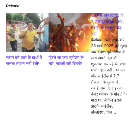
Related
थाईलैंड और म्यांमार में
7.7 तीव्रता का भूकंप,
तबाही के निशान छोड़
गया
बैंकॉक/मांडले: शुक्रवार,
28 मार्च 2025 की सुबह
जब दक्षिण पूर्व एशिया के
राशन देने वाले के हाथों में
गूंजते रहे जय श्रीराम के
लोग अपने दिन की
जनता शासन नहीं देती!
नारे, जलती रही दिल्ली!
शुरुआत कर रहे थे, तभी
धरती हिल उठी। म्यांमार
और थाईलैंड में 7.7
तीव्रता के भूकंप ने
तबाही मचा दी। इसका
केंद्र म्यांमार के मांडले के
पास था, लेकिन इसके
झटके थाईलैंड,
बांग्लादेश, चीन…