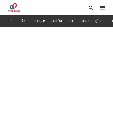
Home
देश
उत्तर प्रदेश
राजनीत
समाज
बाज़ार
दुनिया
मन
Type
your
search
query
and
hit
enter: