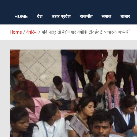
HOME
देश
उत्तर प्रदेश
राजनीत
समाज
बाज़ार
Home
देवरिया
यदि पात्र तो बेरोजगार क्योंकि टी०ई०टी० धारक अभ्यर्थी