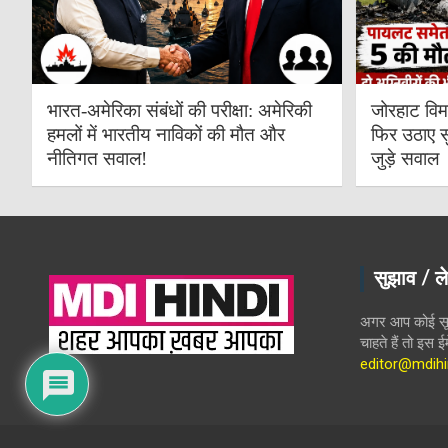
भारत-अमेरिका संबंधों की परीक्षा: अमेरिकी
जोरहाट विम
हमलों में भारतीय नाविकों की मौत और
फिर उठाए स
नीतिगत सवाल!
जुड़े सवाल
सुझाव / ले
अगर आप कोई सूच
चाहते हैं तो इस 
editor@mdihi