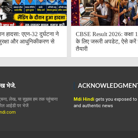
ान हादसा: एएन-32 दुर्घटना ने
CBSE Result 2026: कक्षा 10 
ुरक्षा और आधुनिकीकरण से
के लिए जरूरी अपडेट, ऐसे करें 
तैयारी
ख भेजे.
ACKNOWLEDGMEN
ना, लेख, या सुझाव हम तक पहुंचाना
Mdi Hindi
gets you exposed to 
ईमेल आईडी पर भेजें
and authentic news
ndi.com