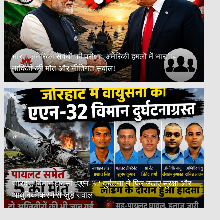
भारत-अमेरिका संबंधों की परीक्षा: अमेरिकी हमलों में भारतीय
नाविकों की मौत और नीतिगत सवाल!
जोरहाट विमान हादसा: एएन-32 दुर्घटना ने फिर उठाए सुरक्षा और
आधुनिकीकरण से जुड़े सवाल