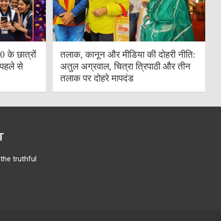
के छात्रों
तलाक, कानून और मीडिया की दोहरी नीति:
पहले से
अतुल अग्रवाल, चित्रा त्रिपाठी और तीन
तलाक पर दोहरे मापदंड
T
the truthful